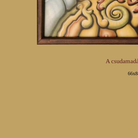
A csudamadár
66x84